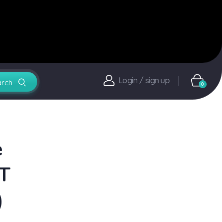
Login / sign up
0
e
T
)