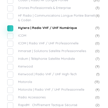
Codan | Radio HF Longue Portée
(20)
Drones Professionnels & Enterprise
(3)
HF Radio | Communications Longue Portée Barrett
(6)
& Codan
Hytera | Radio VHF / UHF Numérique
(11)
ICOM
(9)
ICOM | Radio VHF / UHF Professionnelle
(0)
Inmarsat | Solutions Satellite Professionnelles
(0)
Iridium | Téléphonie Satellite Mondiale
(7)
Kenwood
(9)
Kenwood | Radio VHF / UHF High-Tech
(1)
Motorola
(13)
Motorola | Radio VHF / UHF Professionnelle
(4)
Radio Accessories
(0)
RapidM : Chiffrement Tactique Sécurisé
(2)