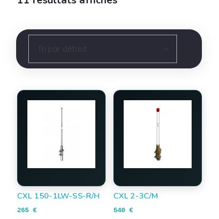
11 résultats affichés
CXL 150-1LW-SS-R/H
CXL 2-3C/M
265
€
540
€