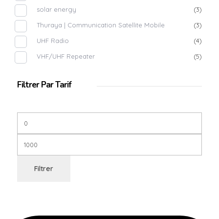
solar energy
(3)
Thuraya | Communication Satellite Mobile
(3)
UHF Radio
(4)
VHF/UHF Repeater
(5)
Filtrer Par Tarif
Filtrer