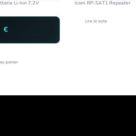
terie Li-Ion 7,2V
Icom RP-SAT1 Repeater
Lire la suite
0
€
 au panier