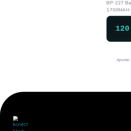
BP-227 Bat
1700MAH
12
Ajouter