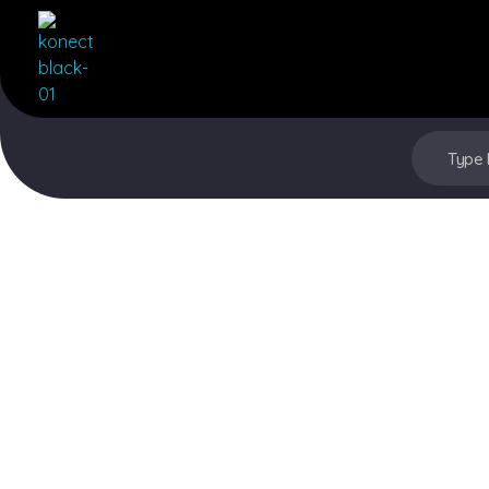
Konectpro
Expert Radio VHF - UHF - HF & Satellitaire