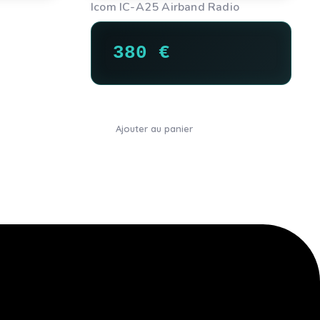
Icom IC-A25 Airband Radio
380
€
Ajouter au panier