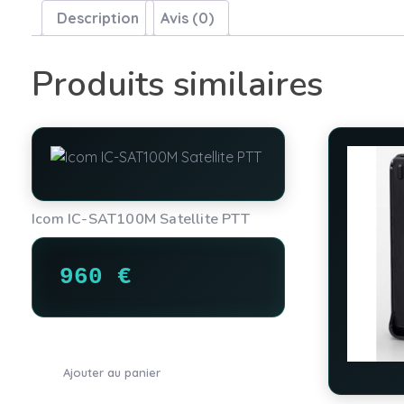
Description
Avis (0)
Produits similaires
Icom IC-SAT100M Satellite PTT
960
€
Ajouter au panier